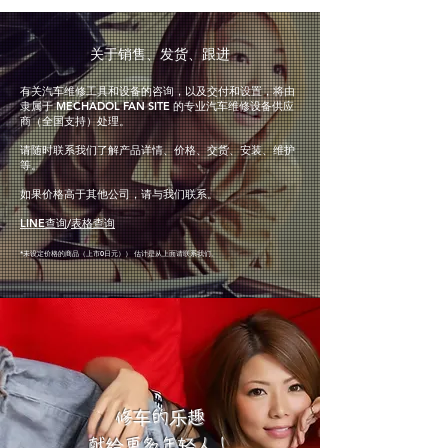
​关于销售、发货、跟进
有关汽车维修工具和设备的咨询，以及交付和设置，将由
隶属于 MECHADOL FAN SITE 的专业汽车维修设备供应
商（全国支持）处理。
请随时联系我们了解产品详情、价格、交货、安装、维护
等。
如果价格高于其他公司，请与我们联系。
LINE查询
/
表格查询
*未设定价格的商品（上市0日元）
） 估计
是从上面
请联系我们。
修车的乐趣
​献给更多年轻人！